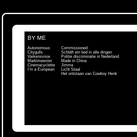
BY ME
Autonomous:
Commissioned:
Citygulls
Schläft ein lied in alle dingen
Varkensvisie
Politie discriminatie in Nederland
Marktmeester
Made in China
Cinemacyclette
Jimma
I’m a European
Licht Staal
Het ontstaan van Cowboy Henk